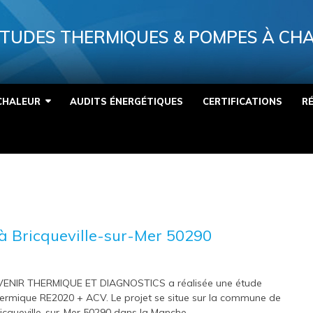
TUDES THERMIQUES & POMPES À CH
CHALEUR
AUDITS ÉNERGÉTIQUES
CERTIFICATIONS
R
 Bricqueville-sur-Mer 50290
VENIR THERMIQUE ET DIAGNOSTICS a réalisée une étude
ermique RE2020 + ACV. Le projet se situe sur la commune de
icqueville-sur-Mer 50290 dans la Manche