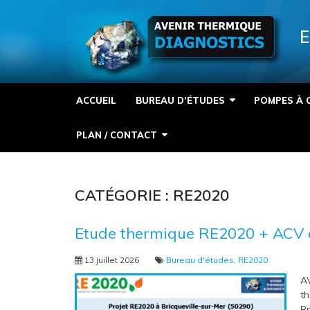
Panneau de gestion des cookies
E
ACCUEIL
BUREAU D’ÉTUDES
POMPES À 
PLAN / CONTACT
CATÉGORIE :
RE2020
Etude thermique RE2020 + ACV à
13 juillet 2026
Bureau d'études
,
RE2020
A
th
Br