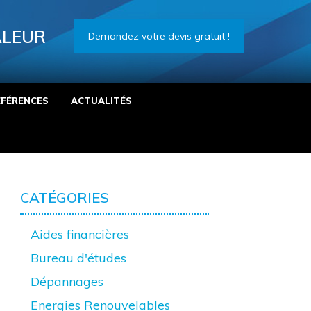
ALEUR
Demandez votre devis gratuit !
ÉFÉRENCES
ACTUALITÉS
CATÉGORIES
Aides financières
Bureau d'études
Dépannages
Energies Renouvelables