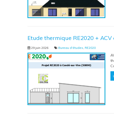
Etude thermique RE2020 + ACV 
29 juin 2026
Bureau d'études
,
RE2020
A
th
Co