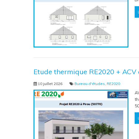
Etude thermique RE2020 + ACV 
10 juillet 2026
Bureau d'études
,
RE2020
A
th
5