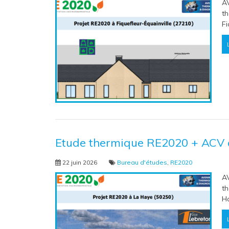
A
th
Fi
Etude thermique RE2020 + ACV 
22 juin 2026
Bureau d'études
,
RE2020
A
th
H