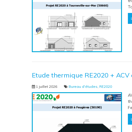
th
To
Etude thermique RE2020 + ACV 
1 juillet 2026
Bureau d'études
,
RE2020
A
th
F