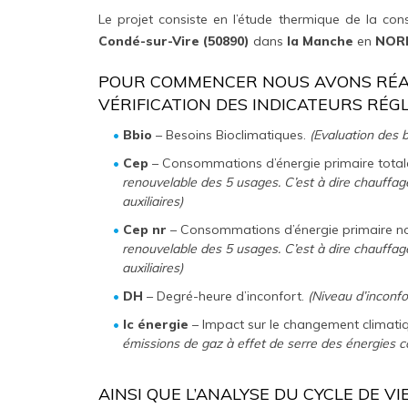
Le projet consiste en l’étude thermique de la con
Condé-sur-Vire (50890)
dans
la Manche
en
NORM
POUR COMMENCER NOUS AVONS RÉAL
VÉRIFICATION DES INDICATEURS RÉG
Bbio
– Besoins Bioclimatiques.
(Evaluation des b
Cep
– Consommations d’énergie primaire total
renouvelable des 5 usages. C’est à dire chauffage
auxiliaires)
Cep nr
– Consommations d’énergie primaire no
renouvelable des 5 usages. C’est à dire chauffage
auxiliaires)
DH
– Degré-heure d’inconfort.
(Niveau d’inconfo
Ic énergie
– Impact sur le changement climati
émissions de gaz à effet de serre des énergies
AINSI QUE L’ANALYSE DU CYCLE DE V