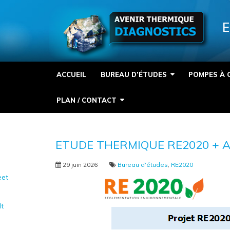
Panneau de gestion des cookies
E
ACCUEIL
BUREAU D’ÉTUDES
POMPES À 
PLAN / CONTACT
ETUDE THERMIQUE RE2020 + A
29 juin 2026
Bureau d'études
,
RE2020
et
It