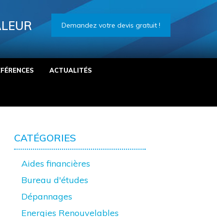
ALEUR
Demandez votre devis gratuit !
ÉFÉRENCES
ACTUALITÉS
CATÉGORIES
Aides financières
Bureau d'études
Dépannages
Energies Renouvelables