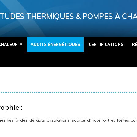
TUDES THERMIQUES & POMPES À CH
CHALEUR
AUDITS ÉNERGÉTIQUES
CERTIFICATIONS
R
aphie :
es liés à des défauts d’isolations source d’inconfort et fortes c