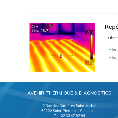
Repé
La ther
les
les
AVENIR THERMIQUE & DIAGNOSTICS
2 Rue des Carrières Saint-Michel
50200 Saint-Pierre-de-Coutances
Tél : 02 33 47 92 94