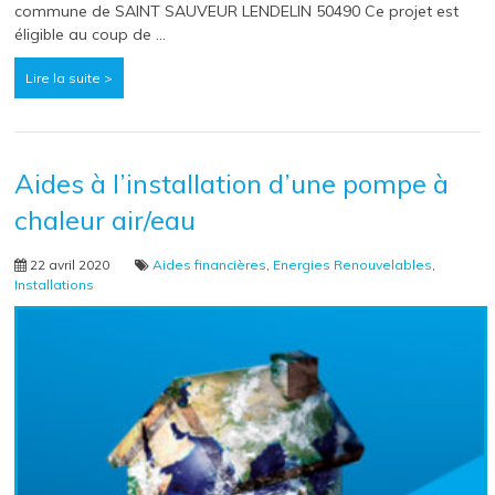
commune de SAINT SAUVEUR LENDELIN 50490 Ce projet est
éligible au coup de …
Lire la suite >
Aides à l’installation d’une pompe à
chaleur air/eau
22 avril 2020
Aides financières
,
Energies Renouvelables
,
Installations