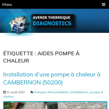
Panneau de gestion des cookies
Menu
ÉTIQUETTE :
AIDES POMPE À
CHALEUR
Installation d’une pompe à chaleur à
CAMBERNON (50200)
31 août 2022
Energies Renouvelables
,
Installations
,
pompe à
chaleur