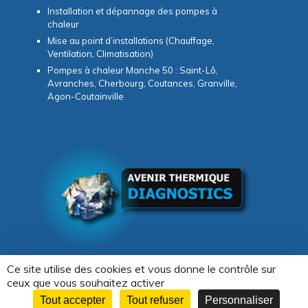
Installation et dépannage des pompes à
chaleur
Mise au point d’installations (Chauffage,
Ventilation, Climatisation)
Pompes à chaleur Manche 50 : Saint-Lô,
Avranches, Cherbourg, Coutances, Granville,
Agon-Coutainville
Ce site utilise des cookies et vous donne le contrôle sur
ceux que vous souhaitez activer
Tout accepter
Tout refuser
Personnaliser
Copyright © 2026 -
Avenir Thermique & Diagnostics