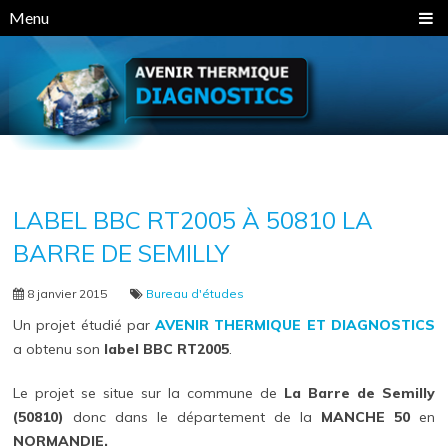
Panneau de gestion des cookies
Menu
LABEL BBC RT2005 À 50810 LA
BARRE DE SEMILLY
8 janvier 2015
Bureau d'études
Un projet étudié par
AVENIR THERMIQUE ET DIAGNOSTICS
a obtenu son
label BBC RT2005
.
Le projet se situe sur la commune de
La Barre de Semilly
(50810)
donc dans le département de la
MANCHE 50
en
NORMANDIE.