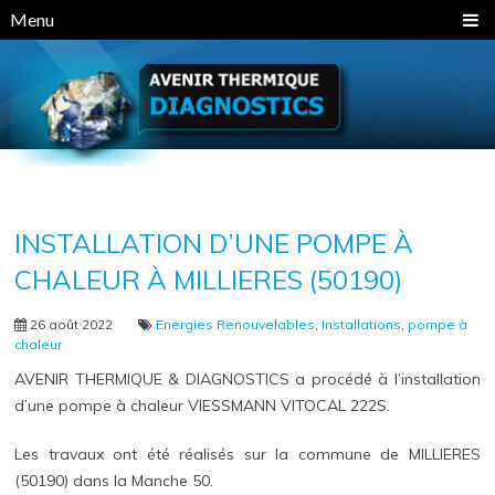
Panneau de gestion des cookies
Menu
INSTALLATION D’UNE POMPE À
CHALEUR À MILLIERES (50190)
26 août 2022
Energies Renouvelables
,
Installations
,
pompe à
chaleur
AVENIR THERMIQUE & DIAGNOSTICS a procédé à l’installation
d’une pompe à chaleur VIESSMANN VITOCAL 222S.
Les travaux ont été réalisés sur la commune de MILLIERES
(50190) dans la Manche 50.