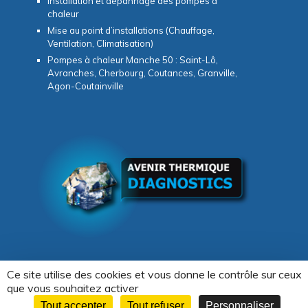
Installation et dépannage des pompes à
chaleur
Mise au point d’installations (Chauffage,
Ventilation, Climatisation)
Pompes à chaleur Manche 50 : Saint-Lô,
Avranches, Cherbourg, Coutances, Granville,
Agon-Coutainville
Ce site utilise des cookies et vous donne le contrôle sur ceux
que vous souhaitez activer
Copyright © 2026 -
Avenir Thermique & Diagnostics
Tout accepter
Tout refuser
Personnaliser