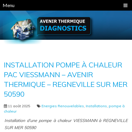
Panneau de gestion des cookies
Menu
INSTALLATION POMPE À CHALEUR
PAC VIESSMANN – AVENIR
THERMIQUE – REGNEVILLE SUR MER
50590
11 août 2025
Energies Renouvelables
,
Installations
,
pompe à
chaleur
Installation d’une pompe à chaleur VIESSMANN à REGNEVILLE
SUR MER 50590