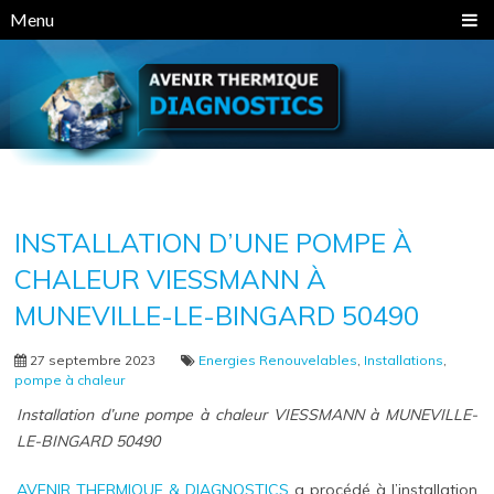
Panneau de gestion des cookies
Menu
INSTALLATION D’UNE POMPE À
CHALEUR VIESSMANN À
MUNEVILLE-LE-BINGARD 50490
27 septembre 2023
Energies Renouvelables
,
Installations
,
pompe à chaleur
Installation d’une pompe à chaleur VIESSMANN à MUNEVILLE-
LE-BINGARD 50490
AVENIR THERMIQUE & DIAGNOSTICS
a procédé à l’installation