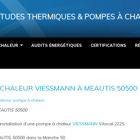
TUDES THERMIQUES & POMPES À CH
CHALEUR
AUDITS ÉNERGÉTIQUES
CERTIFICATIONS
R
 CHALEUR VIESSMANN À MEAUTIS 50500
lations
,
pompe à chaleur
MEAUTIS 50500
installation d’une pompe à chaleur
VIESSMANN
Vitocal 222S.
EAUTIS 50500 dans la Manche 50.