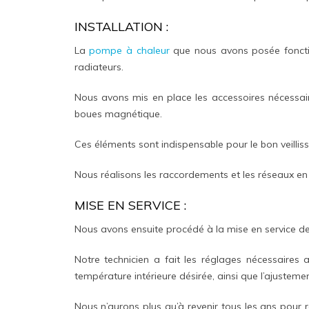
INSTALLATION :
La
pompe à chaleur
que nous avons posée foncti
radiateurs.
Nous avons mis en place les accessoires nécessair
boues magnétique.
Ces éléments sont indispensable pour le bon veilli
Nous réalisons les raccordements et les réseaux en t
MISE EN SERVICE :
Nous avons ensuite procédé à la mise en service de l
Notre technicien a fait les réglages nécessaires 
température intérieure désirée, ainsi que l’ajusteme
Nous n’aurons plus qu’à revenir tous les ans pour ré