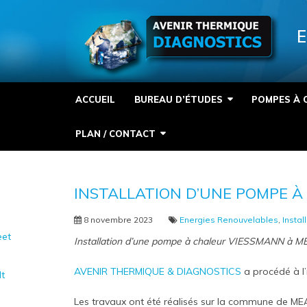
Panneau de gestion des cookies
E
ACCUEIL
BUREAU D’ÉTUDES
POMPES À 
PLAN / CONTACT
INSTALLATION D’UNE POMPE À
8 novembre 2023
Energies Renouvelables
,
Instal
et
Installation d’une pompe à chaleur VIESSMANN à 
AVENIR THERMIQUE & DIAGNOSTICS
a procédé à l’
It
Les travaux ont été réalisés sur la commune de M