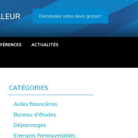
ALEUR
Demandez votre devis gratuit !
ÉFÉRENCES
ACTUALITÉS
CATÉGORIES
Aides financières
Bureau d'études
Dépannages
Energies Renouvelables