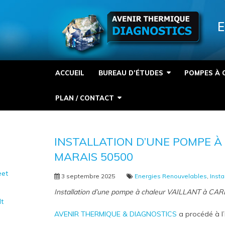
Panneau de gestion des cookies
E
ACCUEIL
BUREAU D’ÉTUDES
POMPES À 
PLAN / CONTACT
INSTALLATION D’UNE POMPE À
MARAIS 50500
et
3 septembre 2025
Energies Renouvelables
,
Insta
Installation d’une pompe à chaleur VAILLANT à C
It
AVENIR THERMIQUE & DIAGNOSTICS
a procédé à l’