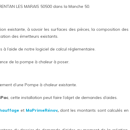
CARENTAN LES MARAIS 50500 dans la Manche 50.
ion existante, à savoir les surfaces des pièces, la composition des
ication des émetteurs existants.
s à l’aide de notre logiciel de calcul réglementaire.
sance de la pompe à chaleur à poser.
cement d’une Pompe à chaleur existante.
iPac
, cette installation peut faire l’objet de demandes d’aides.
hauffage
et
MaPrimeRénov
,
dont les montants sont calculés en
montage du dossier de demande d’aides au moment de la création,