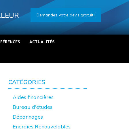
ALEUR
Demandez votre devis gratuit !
ÉFÉRENCES
ACTUALITÉS
CATÉGORIES
Aides financières
Bureau d'études
Dépannages
Energies Renouvelables