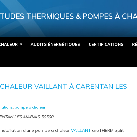
TUDES THERMIQUES & POMPES À CH
CHALEUR
AUDITS ÉNERGÉTIQUES
CERTIFICATIONS
R
 CHALEUR VAILLANT À CARENTAN LES
llations
,
pompe à chaleur
ARENTAN LES MARAIS 50500
installation d’une pompe à chaleur
VAILLANT
aroTHERM Split.