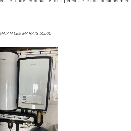
aliser l’entretien annuel, et ainsi pérénniser le bon fonctionnement
ARENTAN LES MARAIS 50500