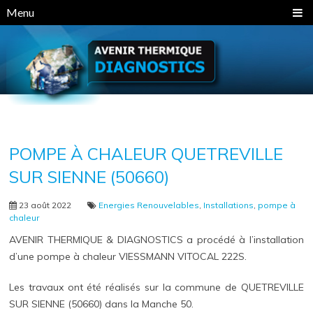
Panneau de gestion des cookies
Menu
POMPE À CHALEUR QUETREVILLE
SUR SIENNE (50660)
23 août 2022
Energies Renouvelables
,
Installations
,
pompe à
chaleur
AVENIR THERMIQUE & DIAGNOSTICS a procédé à l’installation
d’une pompe à chaleur VIESSMANN VITOCAL 222S.
Les travaux ont été réalisés sur la commune de QUETREVILLE
SUR SIENNE (50660) dans la Manche 50.