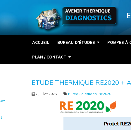
Panneau de gestion des cookies
E
ACCUEIL
BUREAU D’ÉTUDES
POMPES À 
PLAN / CONTACT
ETUDE THERMIQUE RE2020 + A
7 juillet 2025
Bureau d'études
,
RE2020
et
It