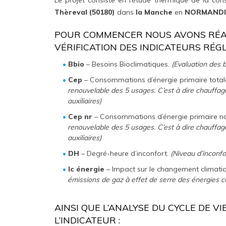
Thèreval (50180)
dans
la Manche
en
NORMANDI
POUR COMMENCER NOUS AVONS RÉAL
VÉRIFICATION DES INDICATEURS RÉG
Bbio
– Besoins Bioclimatiques.
(Evaluation des b
Cep
– Consommations d’énergie primaire total
renouvelable des 5 usages. C’est à dire chauffage
auxiliaires)
Cep nr
– Consommations d’énergie primaire no
renouvelable des 5 usages. C’est à dire chauffage
auxiliaires)
DH
– Degré-heure d’inconfort.
(Niveau d’inconfo
Ic énergie
– Impact sur le changement climati
émissions de gaz à effet de serre des énergies
AINSI QUE L’ANALYSE DU CYCLE DE V
L’INDICATEUR :