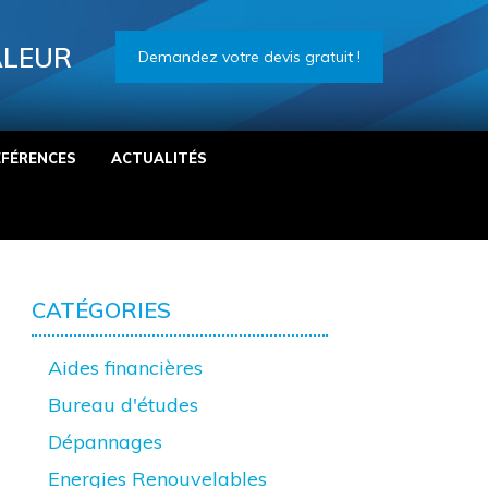
ALEUR
Demandez votre devis gratuit !
ÉFÉRENCES
ACTUALITÉS
CATÉGORIES
Aides financières
Bureau d'études
Dépannages
Energies Renouvelables