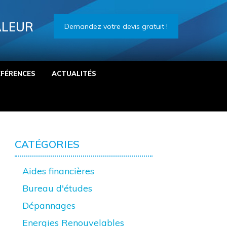
ALEUR
Demandez votre devis gratuit !
ÉFÉRENCES
ACTUALITÉS
CATÉGORIES
Aides financières
Bureau d'études
Dépannages
Energies Renouvelables