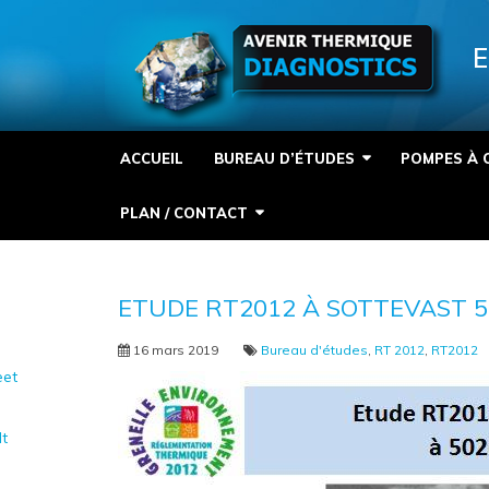
Panneau de gestion des cookies
E
ACCUEIL
BUREAU D’ÉTUDES
POMPES À 
PLAN / CONTACT
ETUDE RT2012 À SOTTEVAST 5
16 mars 2019
Bureau d'études
,
RT 2012
,
RT2012
et
It