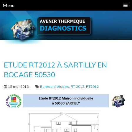
Panneau de gestion des cookies
Menu
ETUDE RT2012 À SARTILLY EN
BOCAGE 50530
18 mai 2018
Bureau d'études
,
RT 2012
,
RT2012