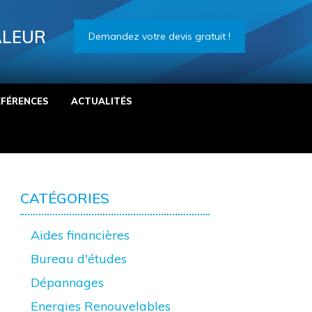
ALEUR
Demandez votre devis gratuit !
ÉFÉRENCES
ACTUALITÉS
CATÉGORIES
Aides financières
Bureau d'études
Dépannages
Energies Renouvelables