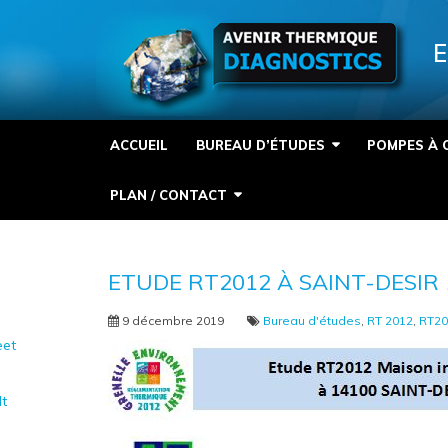
Panneau de gestion des cookies
E
ACCUEIL
BUREAU D’ÉTUDES
POMPES À 
PLAN / CONTACT
ETUDE RT2012 À SAINT-DESIR 
9 décembre 2019
Bureau d'études
,
RT 2012
,
RT20
et
It