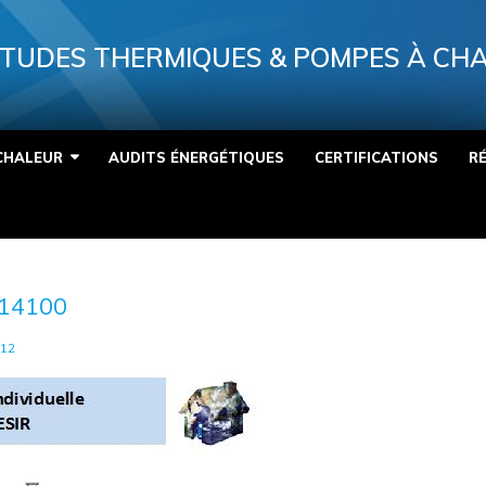
TUDES THERMIQUES & POMPES À CH
CHALEUR
AUDITS ÉNERGÉTIQUES
CERTIFICATIONS
R
14100
12