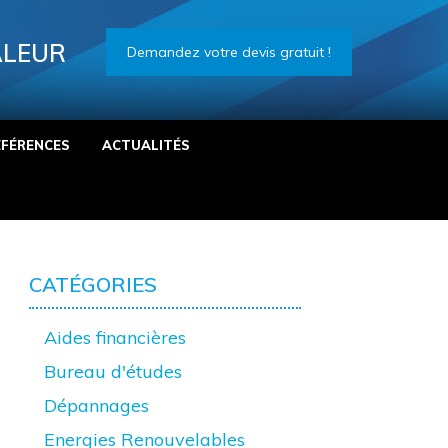
ALEUR
Demandez votre devis gratuit !
ÉFÉRENCES
ACTUALITÉS
CATÉGORIES
Aides financières
Bureau d'études
Dépannages
Energies Renouvelables