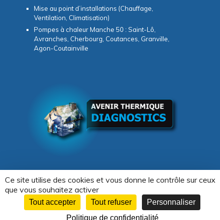
Mise au point d’installations (Chauffage,
Ventilation, Climatisation)
Pompes à chaleur Manche 50 : Saint-Lô,
Avranches, Cherbourg, Coutances, Granville,
Agon-Coutainville
Ce site utilise des cookies et vous donne le contrôle sur ceux
que vous souhaitez activer
Copyright © 2026 -
Avenir Thermique & Diagnostics
Tout accepter
Tout refuser
Personnaliser
Création WebCom.Me
Politique de confidentialité