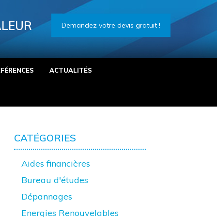
ALEUR
Demandez votre devis gratuit !
ÉFÉRENCES
ACTUALITÉS
CATÉGORIES
Aides financières
Bureau d'études
Dépannages
Energies Renouvelables