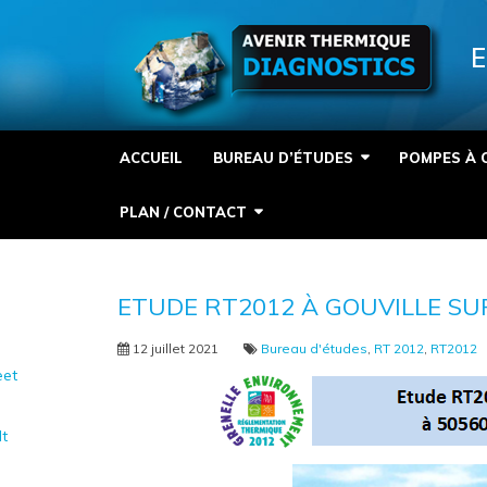
Panneau de gestion des cookies
E
ACCUEIL
BUREAU D’ÉTUDES
POMPES À 
PLAN / CONTACT
ETUDE RT2012 À GOUVILLE SU
12 juillet 2021
Bureau d'études
,
RT 2012
,
RT2012
et
It