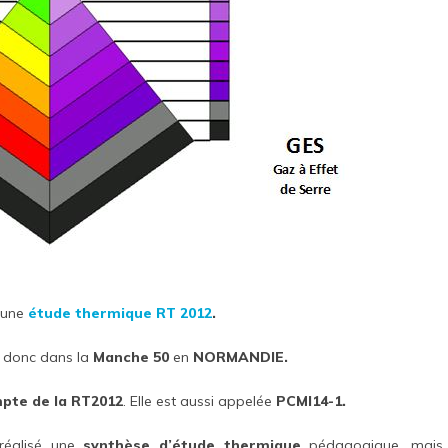
 une
étude thermique
RT 2012
.
donc dans la
Manche 50
en
NORMANDIE.
mpte de la RT2012
. Elle est aussi appelée
PCMI14-1.
réalisé une
synthèse d’étude thermique
pédagogique, mais