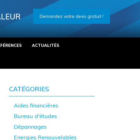
ALEUR
Demandez votre devis gratuit !
ÉFÉRENCES
ACTUALITÉS
CATÉGORIES
Aides financières
Bureau d'études
Dépannages
Energies Renouvelables