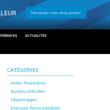
ALEUR
Demandez votre devis gratuit !
ÉFÉRENCES
ACTUALITÉS
CATÉGORIES
Aides financières
Bureau d'études
Dépannages
Energies Renouvelables