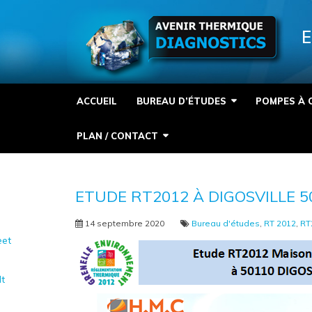
Panneau de gestion des cookies
E
ACCUEIL
BUREAU D’ÉTUDES
POMPES À 
PLAN / CONTACT
ETUDE RT2012 À DIGOSVILLE 5
14 septembre 2020
Bureau d'études
,
RT 2012
,
RT
et
It