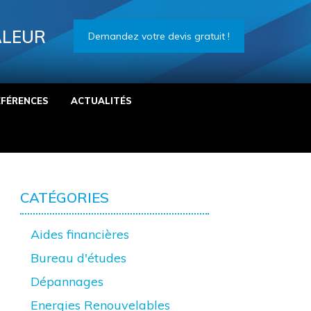
ALEUR
Demandez votre devis gratuit !
ÉFÉRENCES
ACTUALITÉS
CATÉGORIES
Aides financières
Bureau d'études
Dépannages
Energies Renouvelables