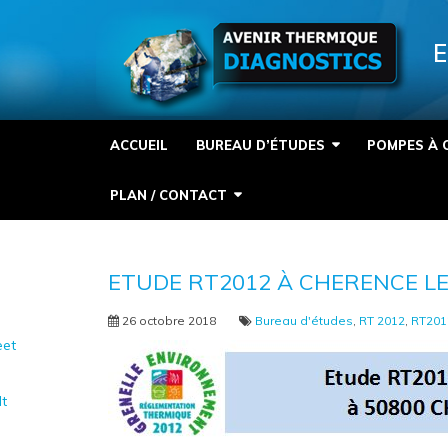
Panneau de gestion des cookies
E
ACCUEIL
BUREAU D’ÉTUDES
POMPES À 
PLAN / CONTACT
ETUDE RT2012 À CHERENCE LE
26 octobre 2018
Bureau d'études
,
RT 2012
,
RT201
et
It