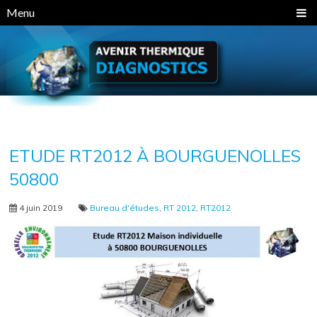
Panneau de gestion des cookies
Menu
ETUDE RT2012 À BOURGUENOLLES
50800
4 juin 2019
Bureau d'études
,
RT 2012
,
RT2012