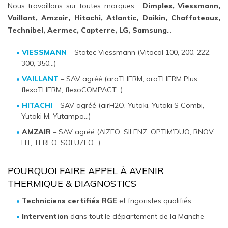
Nous travaillons sur toutes marques :
Dimplex, Viessmann,
Vaillant, Amzair, Hitachi, Atlantic, Daikin, Chaffoteaux,
Technibel, Aermec, Capterre, LG, Samsung
…
VIESSMANN
– Statec Viessmann (Vitocal 100, 200, 222,
300, 350…)
VAILLANT
– SAV agréé (aroTHERM, aroTHERM Plus,
flexoTHERM, flexoCOMPACT…)
HITACHI
– SAV agréé (airH2O, Yutaki, Yutaki S Combi,
Yutaki M, Yutampo…)
AMZAIR
– SAV agréé (AIZEO, SILENZ, OPTIM’DUO, RNOV
HT, TEREO, SOLUZEO…)
POURQUOI FAIRE APPEL À AVENIR
THERMIQUE & DIAGNOSTICS
Techniciens certifiés RGE
et frigoristes qualifiés
Intervention
dans tout le département de la Manche