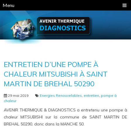
Panneau de gestion des cookies
Menu
ENTRETIEN D’UNE POMPE À
CHALEUR MITSUBISHI À SAINT
MARTIN DE BREHAL 50290
29 mai 2019
Energies Renouvelables
,
entretien
,
pompe à
chaleur
AVENIR THERMIQUE & DIAGNOSTICS a entretenu une pompe à
chaleur MITSUBISHI sur la commune de SAINT MARTIN DE
BREHAL 50290, donc dans la MANCHE 50.