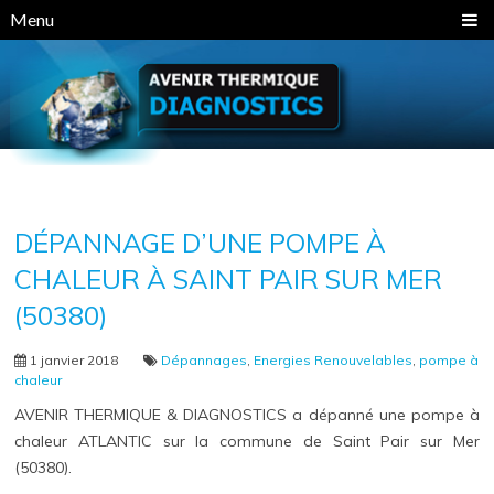
Panneau de gestion des cookies
Menu
DÉPANNAGE D’UNE POMPE À
CHALEUR À SAINT PAIR SUR MER
(50380)
1 janvier 2018
Dépannages
,
Energies Renouvelables
,
pompe à
chaleur
AVENIR THERMIQUE & DIAGNOSTICS a dépanné une pompe à
chaleur ATLANTIC sur la commune de Saint Pair sur Mer
(50380).