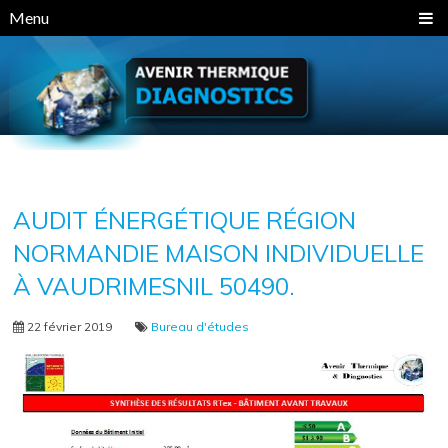
Panneau de gestion des cookies
Menu
AUDIT ÉNERGÉTIQUE RÉGION
NORMANDIE MAISON INDIVIDUELLE
À VAUDRIMESNIL 50490.
22 février 2019
Bureau d'études