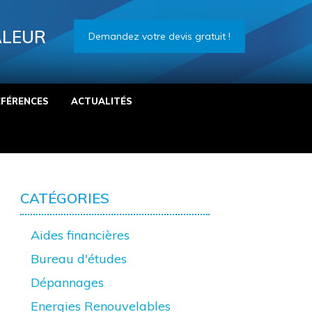
ALEUR
Demandez votre devis gratuit !
ÉFÉRENCES
ACTUALITÉS
CATÉGORIES
Aides financières
Bureau d'études
Dépannages
Energies Renouvelables