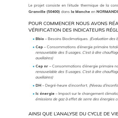
Le projet consiste en l’étude thermique de la con
Granville (50400)
dans
la Manche
en
NORMANDI
POUR COMMENCER NOUS AVONS RÉAL
VÉRIFICATION DES INDICATEURS RÉG
Bbio
– Besoins Bioclimatiques.
(Evaluation des b
Cep
– Consommations d’énergie primaire total
renouvelable des 5 usages. C’est à dire chauffage
auxiliaires)
Cep nr
– Consommations d’énergie primaire no
renouvelable des 5 usages. C’est à dire chauffage
auxiliaires)
DH
– Degré-heure d’inconfort.
(Niveau d’inconfo
Ic énergie
– Impact sur le changement climati
émissions de gaz à effet de serre des énergies
AINSI QUE L’ANALYSE DU CYCLE DE V