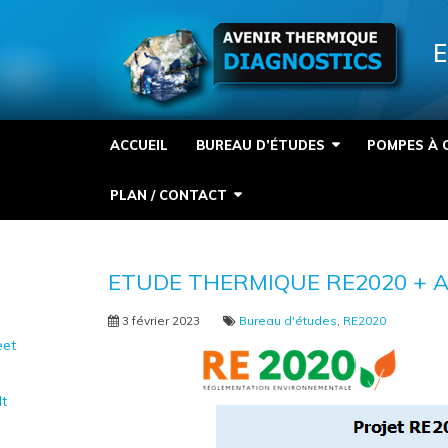
Panneau de gestion des cookies
E
ACCUEIL
BUREAU D’ÉTUDES
POMPES À 
PLAN / CONTACT
ETUDE THERMIQUE RE2020 + A
3 février 2023
Bureau d'études
,
RE2020
et
It