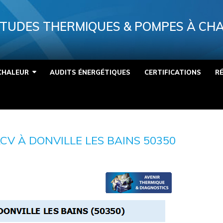
TUDES THERMIQUES & POMPES À CH
CHALEUR
AUDITS ÉNERGÉTIQUES
CERTIFICATIONS
R
V À DONVILLE LES BAINS 50350