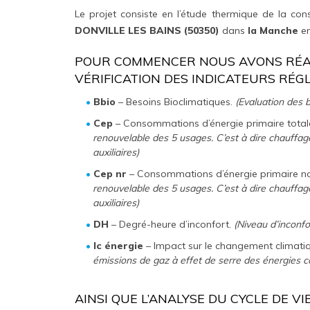
Le projet consiste en l’étude thermique de la con
DONVILLE LES BAINS (50350)
dans
la Manche
e
POUR COMMENCER NOUS AVONS RÉAL
VÉRIFICATION DES INDICATEURS RÉG
Bbio
– Besoins Bioclimatiques.
(Evaluation des b
Cep
– Consommations d’énergie primaire total
renouvelable des 5 usages. C’est à dire chauffage
auxiliaires)
Cep nr
– Consommations d’énergie primaire no
renouvelable des 5 usages. C’est à dire chauffage
auxiliaires)
DH
– Degré-heure d’inconfort.
(Niveau d’inconfo
Ic énergie
– Impact sur le changement climati
émissions de gaz à effet de serre des énergies
AINSI QUE L’ANALYSE DU CYCLE DE V