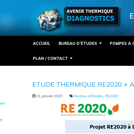
Panneau de gestion des cookies
E
ACCUEIL
BUREAU D’ÉTUDES
POMPES À 
PLAN / CONTACT
ETUDE THERMIQUE RE2020 + AC
31 janvier 2023
Bureau d'études
,
RE2020
et
It