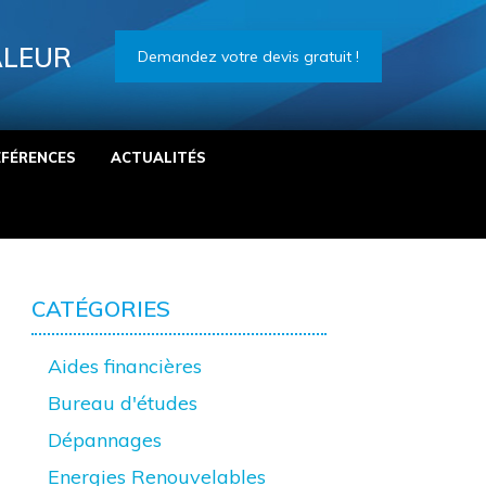
ALEUR
Demandez votre devis gratuit !
ÉFÉRENCES
ACTUALITÉS
CATÉGORIES
Aides financières
Bureau d'études
Dépannages
Energies Renouvelables