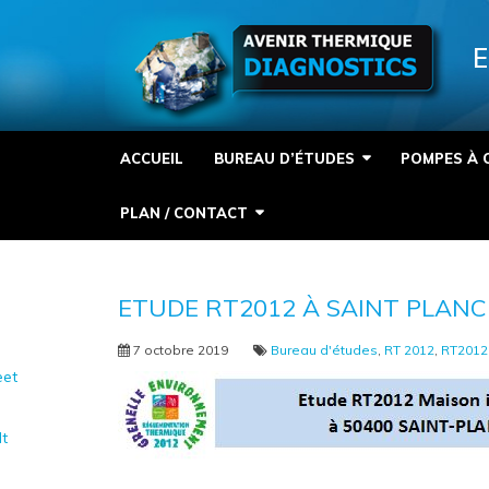
Panneau de gestion des cookies
E
ACCUEIL
BUREAU D’ÉTUDES
POMPES À 
PLAN / CONTACT
ETUDE RT2012 À SAINT PLANC
7 octobre 2019
Bureau d'études
,
RT 2012
,
RT2012
et
It