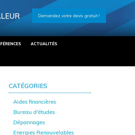
ALEUR
Demandez votre devis gratuit !
ÉFÉRENCES
ACTUALITÉS
CATÉGORIES
Aides financières
Bureau d'études
Dépannages
Energies Renouvelables