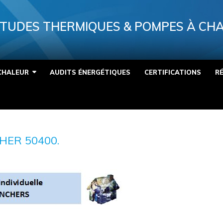
TUDES THERMIQUES & POMPES À CH
CHALEUR
AUDITS ÉNERGÉTIQUES
CERTIFICATIONS
R
HER 50400.