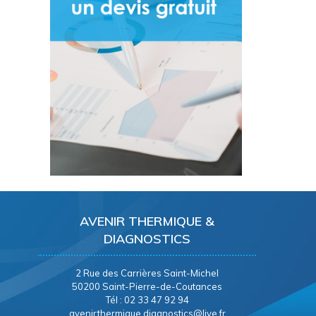
AVENIR THERMIQUE &
DIAGNOSTICS
2 Rue des Carrières Saint-Michel
50200 Saint-Pierre-de-Coutances
Tél : 02 33 47 92 94
avenirthermique.diagnostics@live.fr