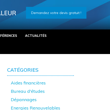
ALEUR
Demandez votre devis gratuit !
ÉFÉRENCES
ACTUALITÉS
CATÉGORIES
Aides financières
Bureau d'études
Dépannages
Energies Renouvelables