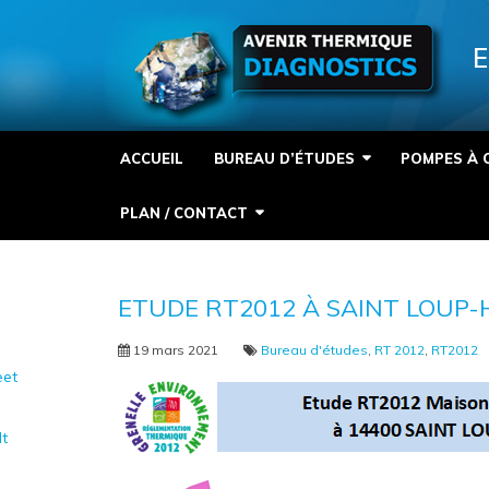
Panneau de gestion des cookies
E
ACCUEIL
BUREAU D’ÉTUDES
POMPES À 
PLAN / CONTACT
ETUDE RT2012 À SAINT LOUP-
19 mars 2021
Bureau d'études
,
RT 2012
,
RT2012
et
It