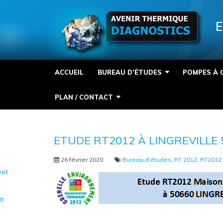
Panneau de gestion des cookies
E
ACCUEIL
BUREAU D’ÉTUDES
POMPES À 
PLAN / CONTACT
ETUDE RT2012 À LINGREVILLE 
26 février 2020
Bureau d'études
,
RT 2012
,
RT2012
et
It