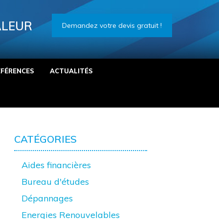
ALEUR
Demandez votre devis gratuit !
ÉFÉRENCES
ACTUALITÉS
CATÉGORIES
Aides financières
Bureau d'études
Dépannages
Energies Renouvelables