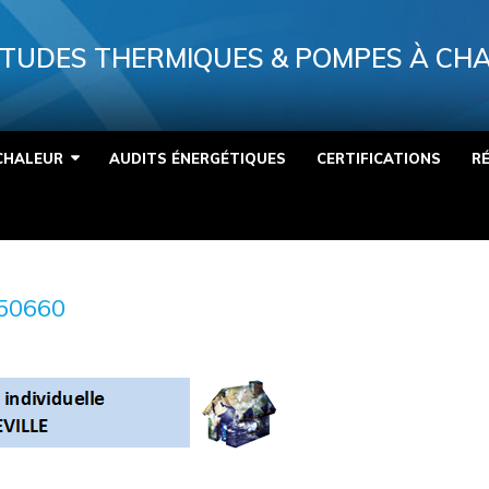
TUDES THERMIQUES & POMPES À CH
CHALEUR
AUDITS ÉNERGÉTIQUES
CERTIFICATIONS
R
50660