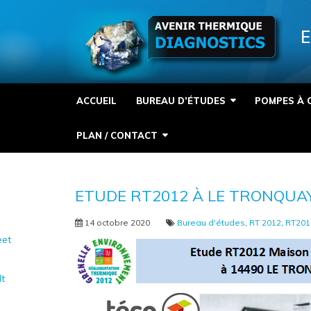
Panneau de gestion des cookies
E
ACCUEIL
BUREAU D’ÉTUDES
POMPES À 
PLAN / CONTACT
ETUDE RT2012 À LE TRONQUAY
14 octobre 2020
Bureau d'études
,
RT 2012
,
RT201
et
It