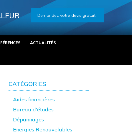
ALEUR
Demandez votre devis gratuit !
ÉFÉRENCES
ACTUALITÉS
CATÉGORIES
Aides financières
Bureau d'études
Dépannages
Energies Renouvelables