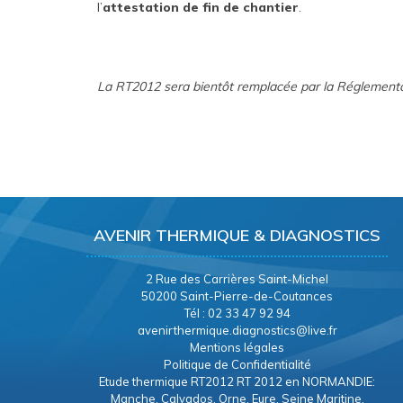
l’
attestation de fin de chantier
.
La RT2012 sera bientôt remplacée par la Réglement
AVENIR THERMIQUE & DIAGNOSTICS
2 Rue des Carrières Saint-Michel
50200 Saint-Pierre-de-Coutances
Tél : 02 33 47 92 94
avenirthermique.diagnostics@live.fr
Mentions légales
Politique de Confidentialité
Etude thermique RT2012 RT 2012 en NORMANDIE:
Manche, Calvados, Orne, Eure, Seine Maritine.