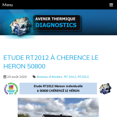
Panneau de gestion des cookies
Menu
ETUDE RT2012 À CHERENCE LE
HERON 50800
20 août 2020
Bureau d'études
,
RT 2012
,
RT2012