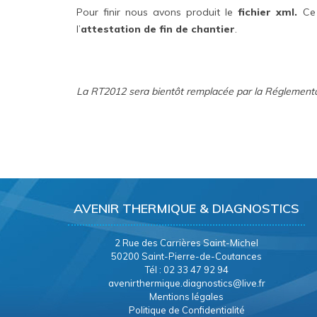
Pour finir nous avons produit le
fichier xml.
Ce 
l’
attestation de fin de chantier
.
La RT2012 sera bientôt remplacée par la Réglement
AVENIR THERMIQUE & DIAGNOSTICS
2 Rue des Carrières Saint-Michel
50200 Saint-Pierre-de-Coutances
Tél : 02 33 47 92 94
avenirthermique.diagnostics@live.fr
Mentions légales
Politique de Confidentialité