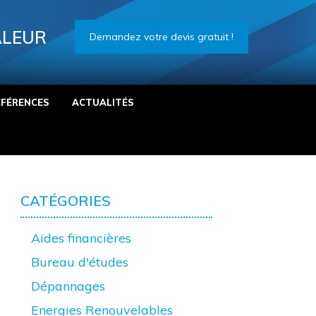
ALEUR
Demandez votre devis gratuit !
ÉFÉRENCES
ACTUALITÉS
CATÉGORIES
Aides financières
Bureau d'études
Dépannages
Energies Renouvelables