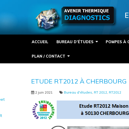
Panneau de gestion des cookies
E
ACCUEIL
BUREAU D’ÉTUDES
POMPES À 
PLAN / CONTACT
ETUDE RT2012 À CHERBOURG 
2 juin 2021
Bureau d'études
,
RT 2012
,
RT2012
et
It