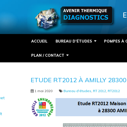
Panneau de gestion des cookies
E
ACCUEIL
BUREAU D’ÉTUDES
POMPES À 
PLAN / CONTACT
ETUDE RT2012 À AMILLY 28300
1 mai 2020
Bureau d'études
,
RT 2012
,
RT2012
et
It