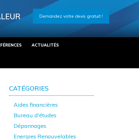
ALEUR
Demandez votre devis gratuit !
ÉFÉRENCES
ACTUALITÉS
CATÉGORIES
Aides financières
Bureau d'études
Dépannages
Energies Renouvelables