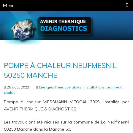
Panneau de gestion des cookies
Menu
POMPE À CHALEUR NEUFMESNIL
50250 MANCHE
25 août 2022
Energies Renouvelables
,
Installations
,
pompe à
chaleur
Pompe à chaleur VIESSMANN VITOCAL 200S, installée par
AVENIR THERMIQUE & DIAGNOSTICS.
Les travaux ont été réalisés sur la commune de La Neufmesnil
50250 Manche dans la Manche 50.