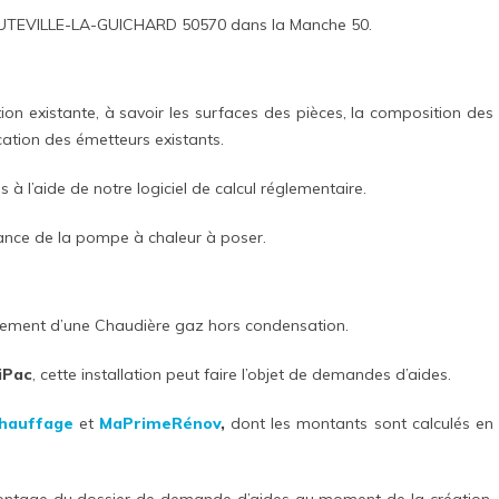
HAUTEVILLE-LA-GUICHARD 50570 dans la Manche 50.
ion existante, à savoir les surfaces des pièces, la composition des
ication des émetteurs existants.
s à l’aide de notre logiciel de calcul réglementaire.
sance de la pompe à chaleur à poser.
cement d’une Chaudière gaz hors condensation.
iPac
, cette installation peut faire l’objet de demandes d’aides.
hauffage
et
MaPrimeRénov
,
dont les montants sont calculés en
montage du dossier de demande d’aides au moment de la création,