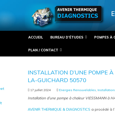
Panneau de gestion des cookies
E
ACCUEIL
BUREAU D’ÉTUDES
POMPES À 
PLAN / CONTACT
INSTALLATION D’UNE POMPE À
LA-GUICHARD 50570
et
17 juillet 2024
Energies Renouvelables
,
Installation
Installation d’une pompe à chaleur VIESSMANN 
It
AVENIR THERMIQUE & DIAGNOSTICS
a procédé à l’