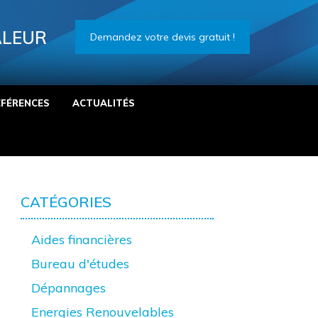
ALEUR
Demandez votre devis gratuit !
ÉFÉRENCES
ACTUALITÉS
CATÉGORIES
Aides financières
Bureau d'études
Dépannages
Energies Renouvelables