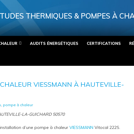
TUDES THERMIQUES & POMPES À CH
CHALEUR
AUDITS ÉNERGÉTIQUES
CERTIFICATIONS
R
 CHALEUR VIESSMANN À HAUTEVILLE-
s
,
pompe à chaleur
à HAUTEVILLE-LA-GUICHARD 50570
installation d’une pompe à chaleur
VIESSMANN
Vitocal 222S.