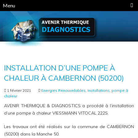
Panneau de gestion des cookies
Menu
INSTALLATION D’UNE POMPE À
CHALEUR À CAMBERNON (50200)
1 février 2021
Energies Renouvelables
,
Installations
,
pompe à
chaleur
AVENIR THERMIQUE & DIAGNOSTICS a procédé à l’installation
d’une pompe à chaleur VIESSMANN VITOCAL 222S.
Les travaux ont été réalisés sur la commune de CAMBERNON
(50200) dans la Manche 50.