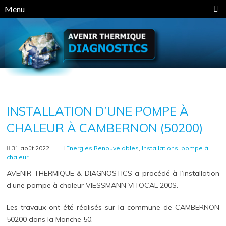
Panneau de gestion des cookies
Menu
INSTALLATION D’UNE POMPE À
CHALEUR À CAMBERNON (50200)
31 août 2022
Energies Renouvelables
,
Installations
,
pompe à
chaleur
AVENIR THERMIQUE & DIAGNOSTICS a procédé à l’installation
d’une pompe à chaleur VIESSMANN VITOCAL 200S.
Les travaux ont été réalisés sur la commune de CAMBERNON
50200 dans la Manche 50.