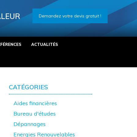
ALEUR
Demandez votre devis gratuit !
ÉFÉRENCES
ACTUALITÉS
CATÉGORIES
Aides financières
Bureau d'études
Dépannages
Energies Renouvelables