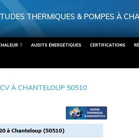
TUDES THERMIQUES & POMPES À CH
CHALEUR
AUDITS ÉNERGÉTIQUES
CERTIFICATIONS
R
ACV À CHANTELOUP 50510