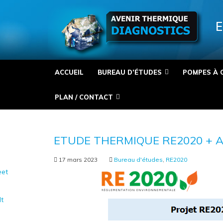
Panneau de gestion des cookies
E
ACCUEIL
BUREAU D’ÉTUDES
POMPES À 
PLAN / CONTACT
ETUDE THERMIQUE RE2020 + 
17 mars 2023
Bureau d'études
,
RE2020
et
It