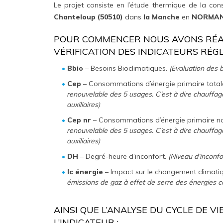
Le projet consiste en l’étude thermique de la con
Chanteloup (50510)
dans
la Manche
en
NORMAN
POUR COMMENCER NOUS AVONS RÉAL
VÉRIFICATION DES INDICATEURS RÉG
Bbio
– Besoins Bioclimatiques.
(Evaluation des b
Cep
– Consommations d’énergie primaire total
renouvelable des 5 usages. C’est à dire chauffage
auxiliaires)
Cep nr
– Consommations d’énergie primaire no
renouvelable des 5 usages. C’est à dire chauffage
auxiliaires)
DH
– Degré-heure d’inconfort.
(Niveau d’inconfo
Ic énergie
– Impact sur le changement climati
émissions de gaz à effet de serre des énergies
AINSI QUE L’ANALYSE DU CYCLE DE V
L’INDICATEUR :