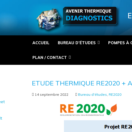
Panneau de gestion des cookies
E
ACCUEIL
BUREAU D’ÉTUDES
POMPES À 
PLAN / CONTACT
ETUDE THERMIQUE RE2020 + 
14 septembre 2022
Bureau d'études
,
RE2020
et
It