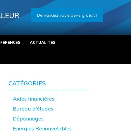
ALEUR
Demandez votre devis gratuit !
ÉFÉRENCES
ACTUALITÉS
CATÉGORIES
Aides financières
Bureau d'études
Dépannages
Energies Renouvelables