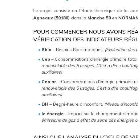
Le projet consiste en l’étude thermique de la con
Agneaux (50180)
dans la
Manche 50
en
NORMAN
POUR COMMENCER NOUS AVONS RÉAL
VÉRIFICATION DES INDICATEURS RÉG
Bbio
– Besoins Bioclimatiques.
(Evaluation des b
Cep
– Consommations d’énergie primaire total
renouvelable des 5 usages. C’est à dire chauffage
auxiliaires)
Cep nr
– Consommations d’énergie primaire no
renouvelable des 5 usages. C’est à dire chauffage
auxiliaires)
DH
– Degré-heure d’inconfort.
(Niveau d’inconfo
Ic énergie
– Impact sur le changement climati
émissions de gaz à effet de serre des énergies
AINSI QUE L’ANALYSE DU CYCLE DE V