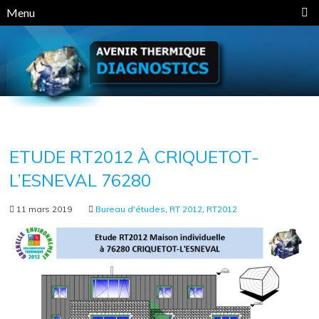
Panneau de gestion des cookies
Menu
ETUDE RT2012 À CRIQUETOT-
L’ESNEVAL 76280
11 mars 2019
Bureau d'études
,
RT 2012
,
RT2012