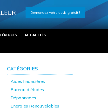
ALEUR
Demandez votre devis gratuit !
ÉFÉRENCES
ACTUALITÉS
CATÉGORIES
Aides financières
Bureau d'études
Dépannages
Energies Renouvelables