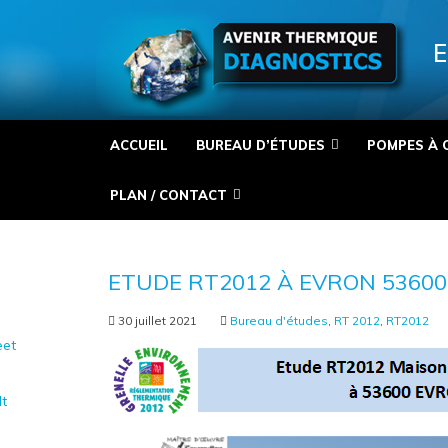
Panneau de gestion des cookies
E
ACCUEIL
BUREAU D’ÉTUDES
POMPES À 
PLAN / CONTACT
ETUDE RT2012 À EVRON 53600
30 juillet 2021
Bureau d'études
,
RT 2012
,
RT2012
et
It