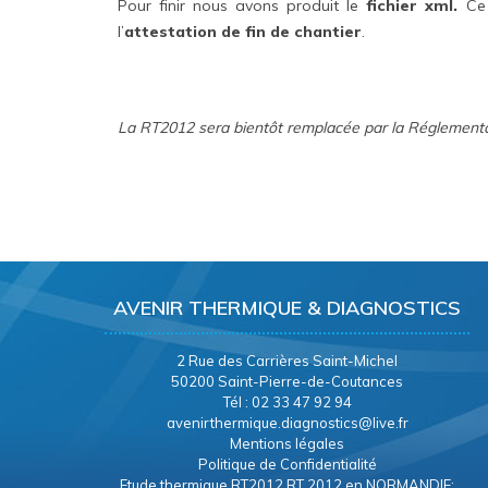
Pour finir nous avons produit le
fichier xml.
Ce 
l’
attestation de fin de chantier
.
La RT2012 sera bientôt remplacée par la Réglement
AVENIR THERMIQUE & DIAGNOSTICS
2 Rue des Carrières Saint-Michel
50200 Saint-Pierre-de-Coutances
Tél : 02 33 47 92 94
avenirthermique.diagnostics@live.fr
Mentions légales
Politique de Confidentialité
Etude thermique RT2012 RT 2012 en NORMANDIE: