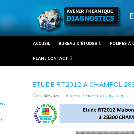
Panneau de gestion des cookies
E
ACCUEIL
BUREAU D’ÉTUDES
POMPES À 
PLAN / CONTACT
ETUDE RT2012 À CHAMPOL 28
17 juillet 2020
Bureau d'études
,
RT 2012
,
RT2012
et
It