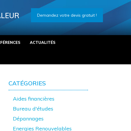
ALEUR
Demandez votre devis gratuit !
ÉFÉRENCES
ACTUALITÉS
CATÉGORIES
Aides financières
Bureau d'études
Dépannages
Energies Renouvelables