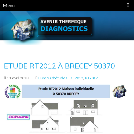
Panneau de gestion des cookies
Menu
ETUDE RT2012 À BRECEY 50370
13 avril 2018
Bureau d'études
,
RT 2012
,
RT2012